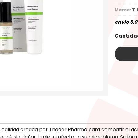
Marca:
TH
envío
5,9
Cantida
 calidad creada por Thader Pharma para combatir el acn
acné sin dañar la piel ni afectar a su microbioma. Su fó