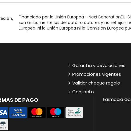
Financiado por la Unión Europea - NextGenerationEU. Si
son únicamente los del autor o autores y no reflejan 
Europea. Ni la Unión Europea ni la Comisión Europea p
Garantía y devoluciones
Promociones vigentes
Validar cheque regalo
Contacto
RMAS DE PAGO
Farmacia Gal