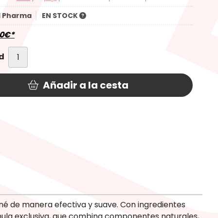
 Pharma
EN STOCK
0
€
*
d
Añadir a la cesta
é de manera efectiva y suave. Con ingredientes
rmula exclusiva, que combina componentes naturales,