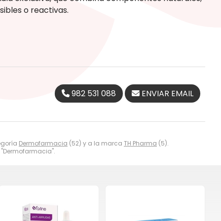
ibles o reactivas.
982 531 088
ENVIAR EMAIL
egoría
Dermofarmacia
(52) y a la marca
TH Pharma
(5).
 "Dermofarmacia".