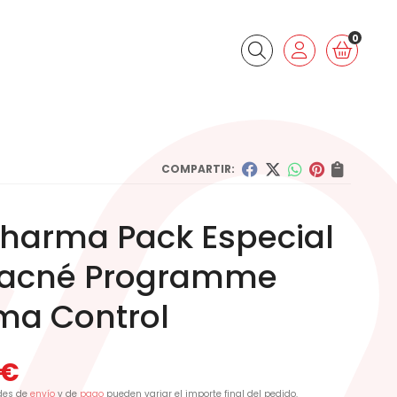
0
Buscar
COMPARTIR:
Pharma Pack Especial
iacné Programme
ma Control
€
des de
envío
y de
pago
pueden variar el importe final del pedido.