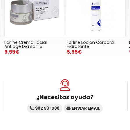
Farline Crema Facial
Farline Loción Corporal
Antiage Día spf 15
Hidratante
9,95€
5,95€
¿Necesitas ayuda?
982 531 088
ENVIAR EMAIL