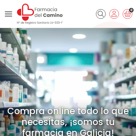
0
Buscar
Compra online todo lo que
necesitas, ¡somos tu
farmacia en Galicia!