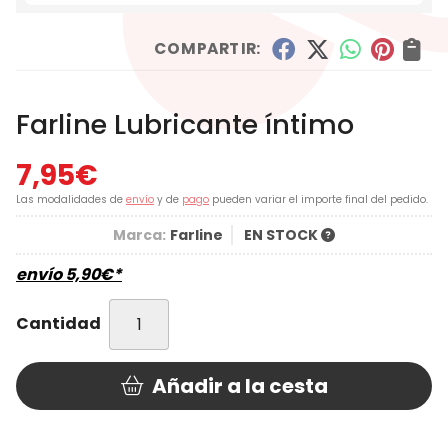
COMPARTIR:
Farline Lubricante íntimo
7,95
€
Las modalidades de
envío
y de
pago
pueden variar el importe final del pedido.
Marca:
Farline
EN STOCK
envío
5,90
€
*
Cantidad
Añadir a la cesta