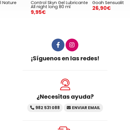
Control Skyn Gel Lubricante
Goah Sensualit
C
All night long 80 ml
26,90€
9,95€
¡Síguenos en las redes!
¿Necesitas ayuda?
982 531 088
ENVIAR EMAIL