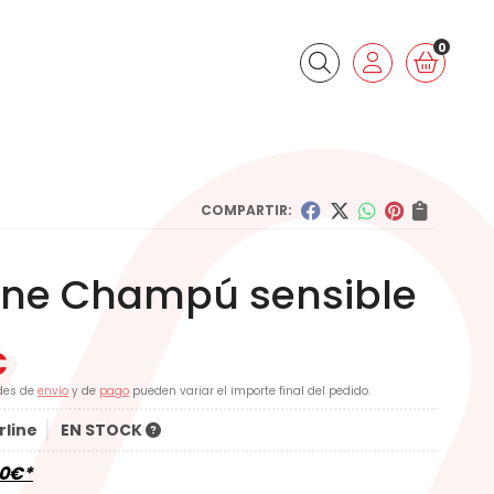
0
Buscar
COMPARTIR:
line Champú sensible
€
des de
envío
y de
pago
pueden variar el importe final del pedido.
rline
EN STOCK
0
€
*