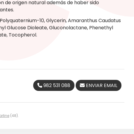
on de origen natural además de haber sido
tantes.
 Polyquaternium-10, Glycerin, Amaranthus Caudatus
thyl Glucose Dioleate, Gluconolactane, Phenethyl
ate, Tocopherol.
982 531 088
ENVIAR EMAIL
arline
(48).