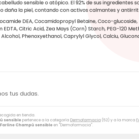
lludo sensible o atópico. El 92% de sus ingredientes s
 daña la piel, contando con activos calmantes y antiirri
 Cocamide DEA, Cocamidopropyl Betaine, Coco-glucoside,
um EDTA, Citric Acid, Zea Mays (Corn) Starch, PEG-120 Me
Alcohol, Phenoxyethanol, Caprylyl Glycol, Calciu, Glucon
mos tus dudas.
recogida en tienda.
ú sensible
pertenece a la categoría
Dermofarmacia
(52) y a la marca
F
Farline Champú sensible
en "Dermofarmacia".