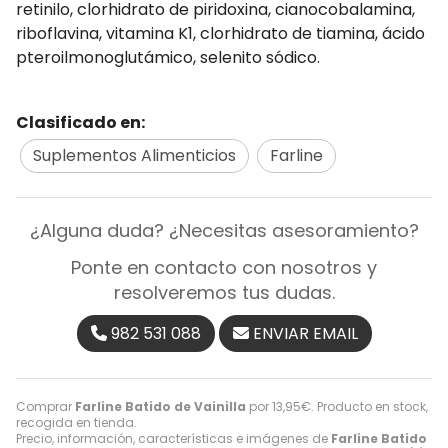
retinilo, clorhidrato de piridoxina, cianocobalamina,
riboflavina, vitamina K1, clorhidrato de tiamina, ácido
pteroilmonoglutámico, selenito sódico.
Clasificado en:
Suplementos Alimenticios
Farline
¿Alguna duda? ¿Necesitas asesoramiento?
Ponte en contacto con nosotros y
resolveremos tus dudas.
982 531 088
ENVIAR EMAIL
Comprar
Farline Batido de Vainilla
por
13,95
€
. Producto en stock,
recogida en tienda.
Precio, información, características e imágenes de
Farline Batido