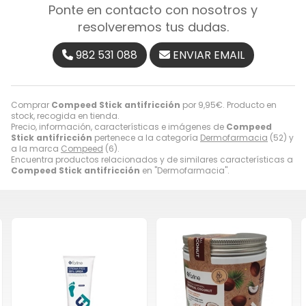
Ponte en contacto con nosotros y
resolveremos tus dudas.
982 531 088
ENVIAR EMAIL
Comprar
Compeed Stick antifricción
por
9,95
€
. Producto en
stock, recogida en tienda.
Precio, información, características e imágenes de
Compeed
Stick antifricción
pertenece a la categoría
Dermofarmacia
(52) y
a la marca
Compeed
(6).
Encuentra productos relacionados y de similares características a
Compeed Stick antifricción
en "Dermofarmacia".