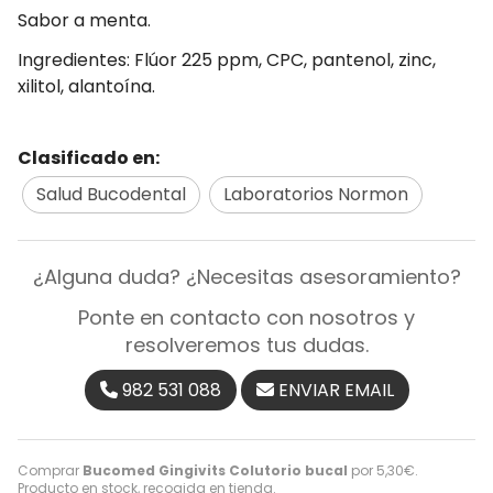
Sabor a menta.
Ingredientes: Flúor 225 ppm, CPC, pantenol, zinc,
xilitol, alantoína.
Clasificado en:
Salud Bucodental
Laboratorios Normon
¿Alguna duda? ¿Necesitas asesoramiento?
Ponte en contacto con nosotros y
resolveremos tus dudas.
982 531 088
ENVIAR EMAIL
Comprar
Bucomed Gingivits Colutorio bucal
por
5,30
€
.
Producto en stock, recogida en tienda.