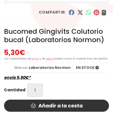
COMPARTIR:
Bucomed Gingivits Colutorio
bucal
(Laboratorios Normon)
5,30
€
Las modalidades de
envío
y de
pago
pueden variar el importe final del pedido.
Marca:
Laboratorios Normon
EN STOCK
envío
5,90
€
*
Cantidad
Añadir a la cesta